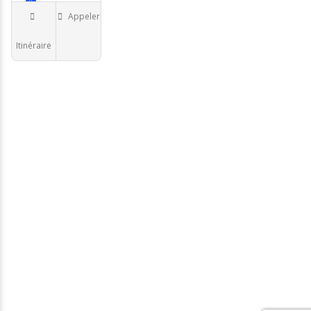
Appeler
Endocrinologue
Itinéraire