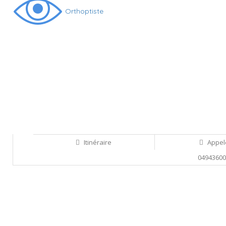
Orthoptiste
Itinéraire
Appel
0494360
Sauvegarder