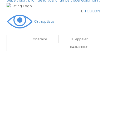
bébé vision,
bilan de la vue,
champs visuel Goldmann,
TOULON
Orthoptiste
Itinéraire
Appeler
0494360095