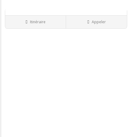
Monsieur FAURE Thiba..
Itinéraire
Appeler
BORDEAUX
Ostéopathe