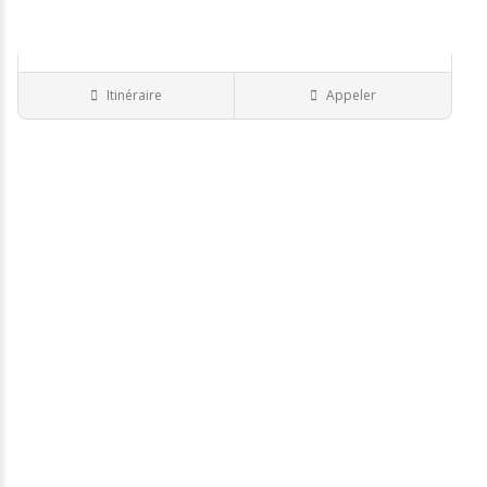
Monsieur CONRAD Dami..
Itinéraire
Appeler
AUBAGNE
Ostéopathe