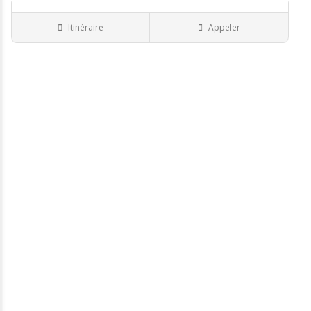
Closed Now
Itinéraire
Appeler
Ostéopathe
Monsieur TREBOZ Juli..