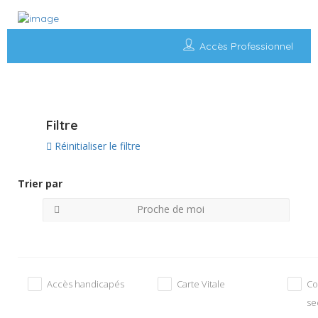
Accès Professionnel
Voir sur la carte
Filtre
Réinitialiser le filtre
Trier par
Proche de moi
Accès handicapés
Carte Vitale
Co
se