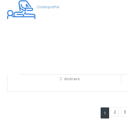
Ostéopathe
Itinéraire
Sauvegarder
2
3
1