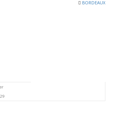
BORDEAUX
er
229