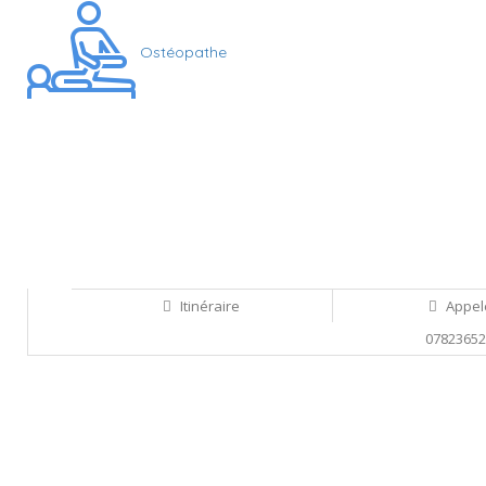
Ostéopathe
Itinéraire
Appel
0782365
Sauvegarder