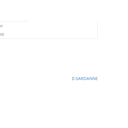
er
000
GARDANNE