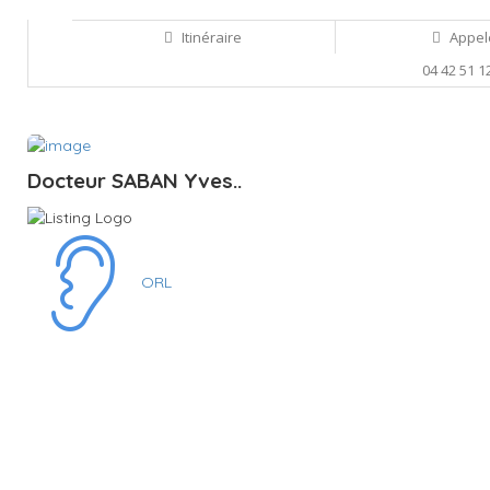
Itinéraire
Appel
04 42 51 1
Sauvegarder
Docteur SABAN Yves..
ORL