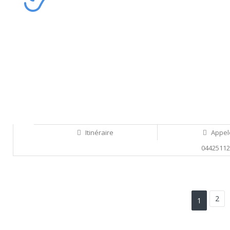
Itinéraire
Appel
0442511
Sauvegarder
2
1