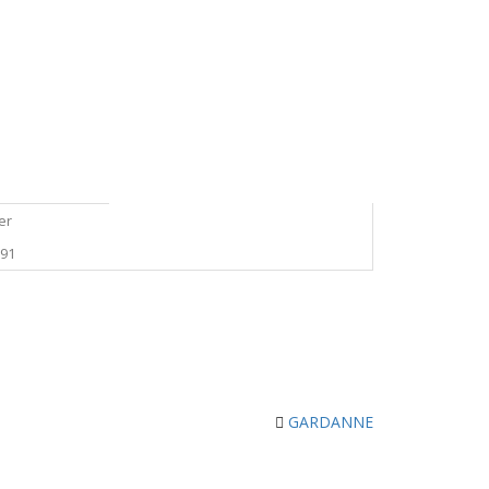
er
291
GARDANNE