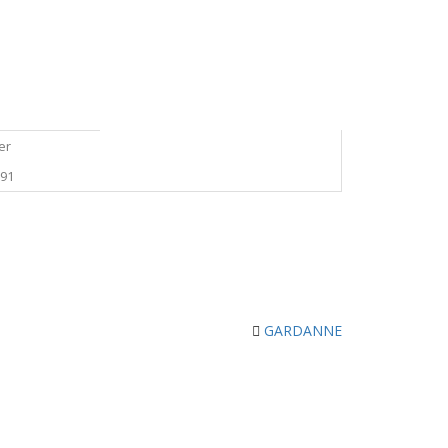
er
291
GARDANNE