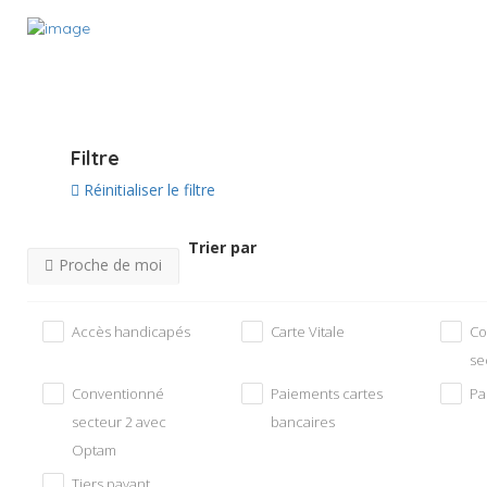
Voir sur la carte
Filtre
Réinitialiser le filtre
Trier par
Proche de moi
Accès handicapés
Carte Vitale
Co
se
Conventionné
Paiements cartes
Pa
secteur 2 avec
bancaires
Optam
Tiers payant