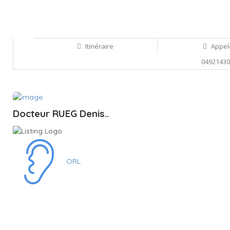
Itinéraire
Appel
0492143
Sauvegarder
Docteur RUEG Denis..
ORL