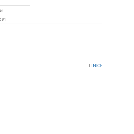
er
2 91
NICE