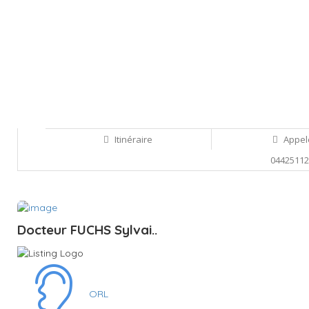
Itinéraire
Appel
0442511
Sauvegarder
Docteur FUCHS Sylvai..
ORL