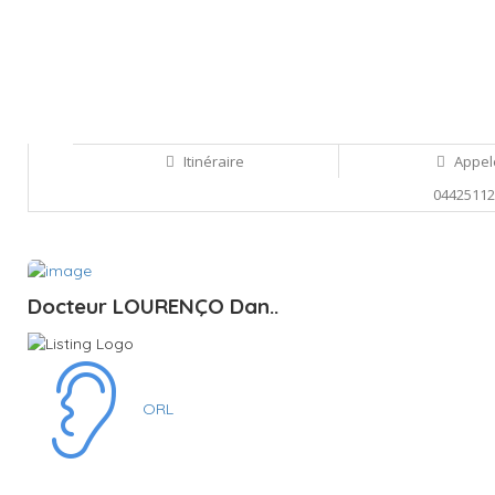
Itinéraire
Appel
0442511
Sauvegarder
Docteur LOURENÇO Dan..
ORL